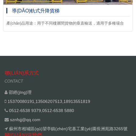
導(DǍO)軌式升降貨梯
產(chǎn)品用途：用于不同樓層間貨物的垂直輸送，適用于多種場合
聯(LIÁN)系方式
CONTACT
邵經(jīng)理
15370080191,13506207513,18913551819
0512-6538 9379,0512-6538 5880
sznfsjj@qq.com
蘇州市相城區(qū)望亭鎮(zhèn)宅基工業(yè)園長洲苑路3265號
關(GUĀN)注我們