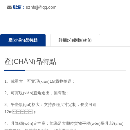
郵箱：
sznfsjj@qq.com
產(chǎn)品特點
詳細(xì)參數(shù)
產(CHǍN)品特點
1、載重大：可實現(xiàn)15t貨物輸送；
2、可實現(xiàn)直角進出，無障礙；
3、平臺規(guī)格大：支持多種尺寸定制，長度可達
12m；
4、升降穩(wěn)定性高：能滿足大噸位貨物平穩(wěn)舉升.設(shè)