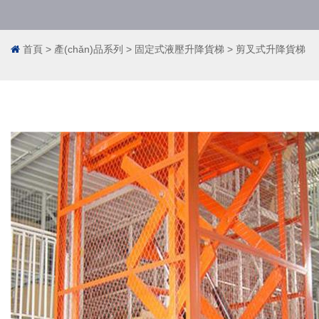
首頁
>
產(chǎn)品系列
>
固定式液壓升降貨梯
>
剪叉式升降貨梯