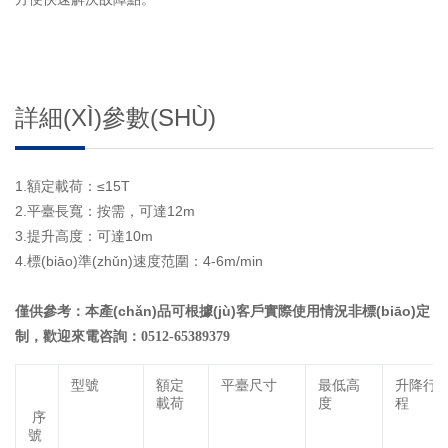
詳細(XÌ)參數(SHÙ)
1.額定載荷：≤15T
2.平臺長寬：按需，可達12m
3.提升高度：可達10m
4.標(biāo)準(zhǔn)速度范圍：4-6m/min
僅供參考：本產(chǎn)品可根據(jù)客戶實際使用情況非標(biāo)定
制，歡迎來電咨詢：
0512-65389379
型號
額定
平臺尺寸
最低高
升降行
載荷
度
程
序
號