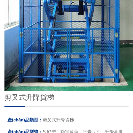
剪叉式升降貨梯
產(chǎn)品類型：
剪叉式升降貨梯
產(chǎn)品型號：
SJG型，額定載荷、平臺尺寸、升降高度