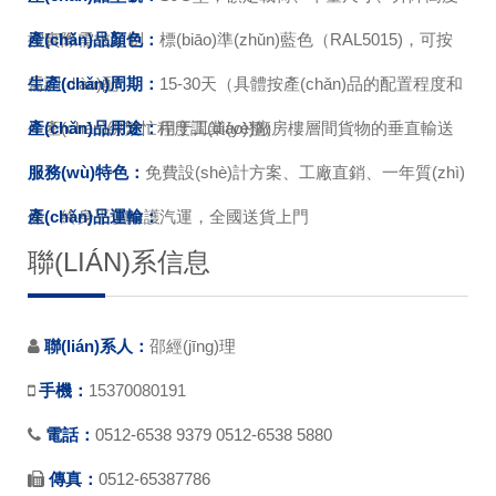
按實際需求定制
產(chǎn)品顏色：
標(biāo)準(zhǔn)藍色（RAL5015)，可按
需調(diào)配
生產(chǎn)周期：
15-30天（具體按產(chǎn)品的配置程度和
生產(chǎn)線繁忙程度調(diào)整）
產(chǎn)品用途：
用于工業(yè)廠房樓層間貨物的垂直輸送
服務(wù)特色：
免費設(shè)計方案、工廠直銷、一年質(zhì)
保、終身平價維護
產(chǎn)品運輸：
汽運，全國送貨上門
聯(LIÁN)系信息
聯(lián)系人：
邵經(jīng)理
手機：
15370080191
電話：
0512-6538 9379 0512-6538 5880
傳真：
0512-65387786