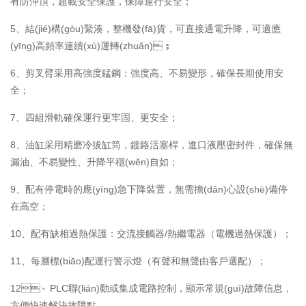
有防沖頂，超載安全保護，保障運行安全；
5、結(jié)構(gòu)緊湊，整機發(fā)貨，可直接通電升降，可適應
(yīng)高頻率連續(xù)運轉(zhuǎn)；
6、剪叉臂采用高強度錳鋼：強度高、不易變形，確保長期使用安
全；
7、四組滑軌確保運行更牢固、更安全；
8、油缸采用精磨冷拔缸筒，鍍鉻活塞桿，進口液壓密封件，確保無
漏油、不易變性、升降平穩(wěn)自如；
9、配有停電時的應(yīng)急下降裝置，無需擔(dān)心設(shè)備停
在高空；
10、配有缺相過熱保護：交流接觸器/熱繼電器（電機過熱保護）；
11、每層標(biāo)配運行警示燈（有聲和無聲由客戶選配）；
12、PLC聯(lián)動或集成電路控制，顯示常規(guī)故障信息，
方便快速解決故障點。